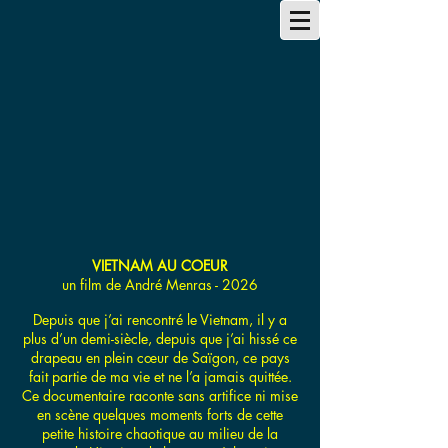
VIETNAM AU COEUR
un film de André Menras - 2026
Depuis que j’ai rencontré le Vietnam, il y a
plus d’un demi-siècle, depuis que j’ai hissé ce
drapeau en plein cœur de Saïgon, ce pays
fait partie de ma vie et ne l’a jamais quittée.
Ce documentaire raconte sans artifice ni mise
en scène quelques moments forts de cette
petite histoire chaotique au milieu de la