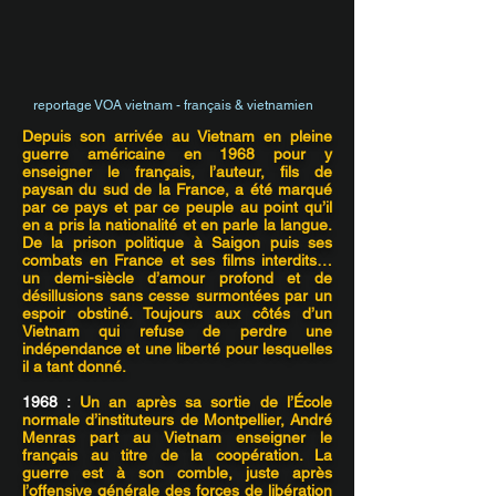
reportage VOA vietnam - français & vietnamien
Depuis son arrivée au Vietnam en pleine
guerre américaine en 1968 pour y
enseigner le français, l’auteur, fils de
paysan du sud de la France, a été marqué
par ce pays et par ce peuple au point qu’il
en a pris la nationalité et en parle la langue.
De la prison politique à Saigon puis ses
combats en France et ses films interdits…
un demi-siècle d’amour profond et de
désillusions sans cesse surmontées par un
espoir obstiné. Toujours aux côtés d’un
Vietnam qui refuse de perdre une
indépendance et une liberté pour lesquelles
il a tant donné.
1968 :
Un an après sa sortie de l’École
normale d’instituteurs de Montpellier, André
Menras part au Vietnam enseigner le
français au titre de la coopération. La
guerre est à son comble, juste après
l’offensive générale des forces de libération