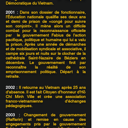
Démocratique du Vietnam.
2001 :
Dans son dossier de fonctionnaire,
l’Éducation nationale qualifie ses deux ans
et demi de prison de «congé pour suivre
son conjoint». Il mène alors un difficile
combat pour la reconnaissance officielle
par le gouvernement Fabius de l’action
pacifique, politique et humaine qui lui a valu
la prison. Après une année de démarches
et de mobilisation syndicale et associative, il
campe six jours et nuits sur le clocher de la
cathédrale Saint-Nazaire de Béziers en
décembre. Le gouvernement finit par
reconnaître la réalité de son
emprisonnement politique. Départ à la
retraite.
2002 :
Il retourne au Vietnam après 25 ans
d'absence. Il est fait Citoyen d’honneur d’Hồ
Chí Minh Ville et crée une association
franco-vietnamienne d’échanges
pédagogiques.
2003 :
Changement de gouvernement
(Raffarin) et remise en cause des
engagements pris par le gouvernement