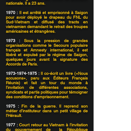
nationale. Il a 23 ans.
1970 :
Il est arrêté et emprisonné à Saigon
pour avoir déployé le drapeau du FNL du
Sud-Vietnam et diffusé des tracts en
vietnamien demandant le retrait des troupes
américaines et étrangères.
1973 :
Sous la pression de grandes
organisations comme le Secours populaire
français et Amnesty international, il est
libéré et expulsé par le régime de Saigon,
quelques jours avant la signature des
Accords de Paris.
1973-1974-1975
:
Il co-écrit un livre («Nous
accusons», paru aux Éditeurs Français
Réunis) et fait un tour du monde à
l’invitation de différentes associations,
syndicats et partis politiques pour témoigner
des conditions d’emprisonnement.
1975 :
Fin de la guerre. Il reprend son
métier d’instituteur dans un petit village de
l’Hérault.
1977 :
Court retour au Vietnam à l’invitation
du gouvernement de la République