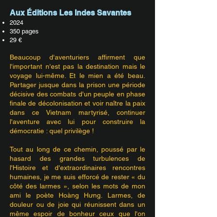
​Aux Éditions Les Indes Savantes
2024
350 pages
29 €
Beaucoup d'aventuriers affirment que
l'important n'est pas la destination mais le
voyage lui-même. Et le mien a été beau.
Partager jusque dans la prison une période
décisive des combats d'un peuple en phase
finale de décolonisation et voir naître la paix
dans ce Vietnam martyrisé, continuer
l'aventure avec lui pour construire la
démocratie : quel privilège !
Tout au long de ce chemin, poussé par le
hasard des grandes turbulences de
l'Histoire et d'extraordinaires rencontres
humaines, je me suis efforcé de rester « du
côté des larmes », selon les mots de mon
ami le poète Hoàng Hưng. Larmes, de
douleur ou de joie qui réunissent dans un
même espoir de bonheur ceux que l'on