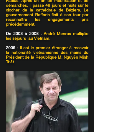
Fabius. Après un an de mobilisation et de
démarches, il passe 46 jours et nuits sur le
clocher de la cathédrale de Béziers. Le
gouvernement Raffarin finit à son tour par
reconnaître les engagements pris
précédemment.
De 2003 à 2008 :
André Menras multiplie
les séjours au Vietnam.
2009 :
Il est le premier étranger à recevoir
la nationalité vietnamienne des mains du
Président de la République M. Nguyễn Minh
Triết.